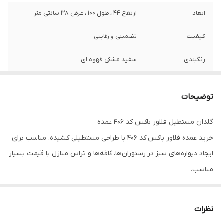
ابعاد
ارتفاع ۴۴ ، طول ۱۰۰ ، عرض ۳۸ سانتی متر
کیفیت
تضمینی و رقابتی
رنگبندی
سفید مشکی قهوه ای
توضیحات
گلدان مستطیل فلاور باکس کد ۴۰۶ عمده
خرید عمده فلاور باکس کد ۴۰۶ با طراحی مستطیلی کشیده. مناسب برای
ایجاد دیواره‌های سبز در رستوران‌ها، کافه‌ها و تراس منازل با قیمت بسیار
مناسب.
📢 پیشنهاد ویژه برای همکاران و پروژه‌های بزرگ!
دنبال خرید اقتصادی و باکیفیت هستید؟
نظرات
ما در «امید کالا شاپ» برای مشتریانی که قصد خرید
تیراژ بالا
و عمده