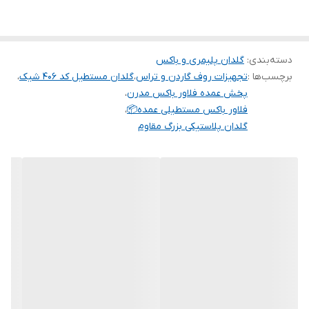
دارند، تخفیف‌های شگفت‌انگیزی در نظر گرفته‌ایم. اگر گلخانه‌دار، طراح
فضای سبز یا فروشنده هستید، همین حالا برای دریافت
قیمت همکاری و
دسته‌بندی
:
گلدان پلیمری و باکس
مشاوره رایگان
با ما تماس بگیرید.
برچسب‌ها :
تجهیزات روف گاردن و تراس
،
گلدان مستطیل کد ۴۰۶ شیک
،
✨
خرید هوشمندانه، سود بیشتر!
✨
پخش عمده فلاور باکس مدرن
،
فلاور باکس مستطیلی عمده📦
،
گلدان پلاستیکی بزرگ مقاوم