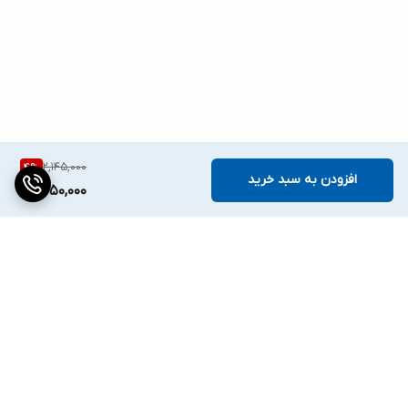
2,145,000
4
%
افزودن به سبد خرید
2,050,000
برگشت به بالا