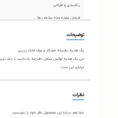
رنگبندی و طراحی
فروش عمده ویژه سازمان ها
🚨 نکته مهم
توضیحات
پک هدیه دفترچه خودکار و بوک مارک رزینی
این پک هدیه لوکس شامل دفترچه یادداشت با جلد تزیین 
مزایای این ست:
ست کامل:
هماهنگی کامل طرح و رنگ در تمام قطعا
کیفیت بالا:
استفاده از متریال مرغوب
نظرات
شما هم درباره این محصول نظر خود را بنویسید.