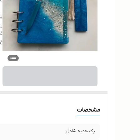
پ
رن
فر
🚨
مشخصات
پک هدیه شامل