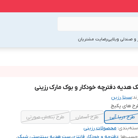
 و صندلی ویلایی
رضایت مشتریان
ک هدیه دفترچه خودکار و بوک مارک رزینی
ند:
سیتا رزین
رح های پکیج
طرح دریا آبی
طرح آسمان
طرح بنفش صورتی
ته‌بندی
:
محصولات رزینی
چسب‌ها :
دفترچه و خودکار فانتزی
،
ست هدیه پینترستی شیک
،