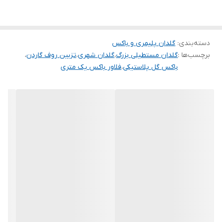
دارند، تخفیف‌های شگفت‌انگیزی در نظر گرفته‌ایم. اگر گلخانه‌دار، طراح
فضای سبز یا فروشنده هستید، همین حالا برای دریافت
قیمت همکاری و
دسته‌بندی
:
گلدان پلیمری و باکس
مشاوره رایگان
با ما تماس بگیرید.
برچسب‌ها :
گلدان مستطیلی بزرگ
،
گلدان شهری
،
تزیین روف گاردن
،
✨
خرید هوشمندانه، سود بیشتر!
✨
باکس گل پلاستیکی
،
فلاور باکس یک متری