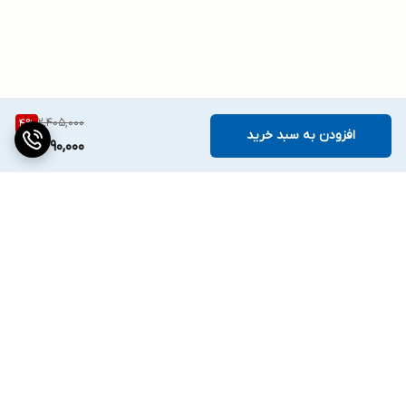
2,405,000
4
%
افزودن به سبد خرید
2,290,000
برگشت به بالا