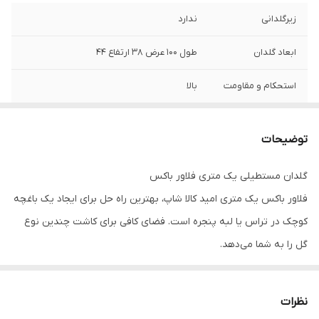
زیرگلدانی
ندارد
ابعاد گلدان
طول ۱۰۰ عرض ۳۸ ارتفاع ۴۴
استحکام و مقاومت
بالا
مواد تولیدی
مواد نو رنگی
توضیحات
گلدان مستطیلی یک متری فلاور باکس
فلاور باکس یک متری امید کالا شاپ، بهترین راه حل برای ایجاد یک باغچه
کوچک در تراس یا لبه پنجره است. فضای کافی برای کاشت چندین نوع
گل را به شما می‌دهد.
📢 پیشنهاد ویژه برای همکاران و پروژه‌های بزرگ!
دنبال خرید اقتصادی و باکیفیت هستید؟
نظرات
ما در «امید کالا شاپ» برای مشتریانی که قصد خرید
تیراژ بالا
و عمده