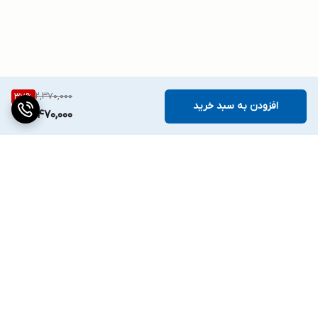
2,370,000
37
%
افزودن به سبد خرید
1,470,000
برگشت به بالا