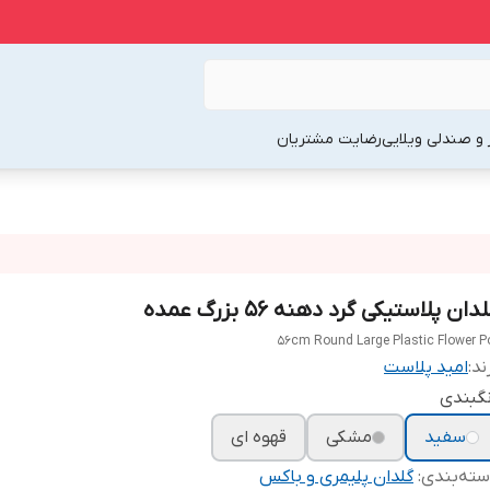
 و صندلی ویلایی
رضایت مشتریان
دان پلاستیکی گرد دهنه ۵۶ بزرگ عمده
56cm Round Large Plastic Flower P
ند:
امید پلاست
گبندی
سفید
مشکی
قهوه ای
ته‌بندی
:
گلدان پلیمری و باکس