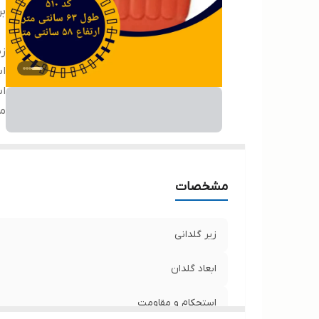
بر
زی
اب
ا
مو
مشخصات
زیر گلدانی
ابعاد گلدان
استحکام و مقاومت