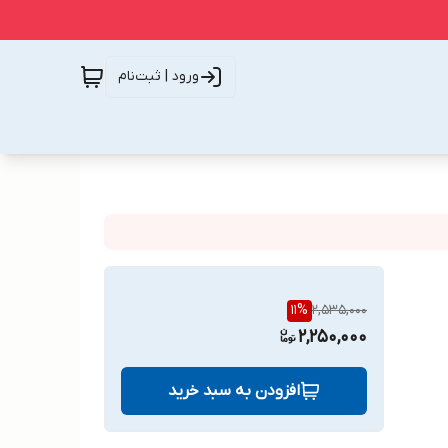
ورود | ثبت‌نام
11
%
2,535,000
2,250,000
افزودن به سبد خرید