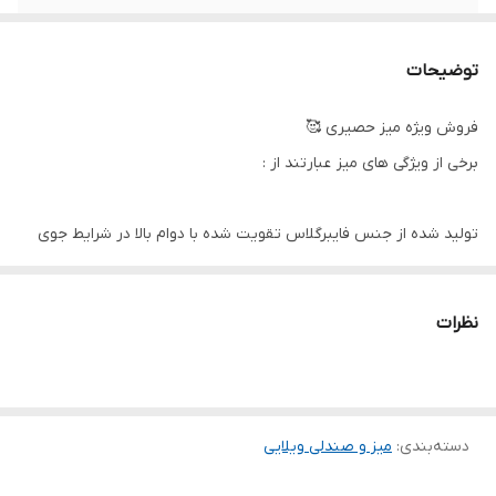
توضیحات
فروش ویژه میز حصیری 🥰
برخی از ویژگی های میز عبارتند از :
تولید شده از جنس فایبرگلاس تقویت شده با دوام بالا در شرایط جوی
گوناگون
قابلیت تحمل وزن بالا به دلیل طراحی شبکه بندی زیر میز
نظرات
پایه های میز 321 پلاستیک ناصر به صورت جدا در بسته بندی قرار گرفته
که امکان حمل آنرا آسان می نماید .
دسته‌بندی
:
میز و صندلی ویلایی
وزن بسیار سبک