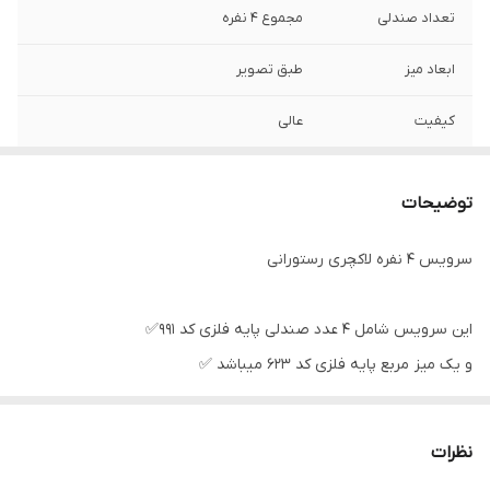
تعداد صندلی
مجموع ۴ نفره
ابعاد میز
طبق تصویر
کیفیت
عالی
تخفیف خرید عمده
دارد
توضیحات
رنگبندی
متنوع
سرویس ۴ نفره لاکچری رستورانی
این سرویس شامل ۴ عدد صندلی پایه فلزی کد ۹۹۱✅️
و یک میز مربع پایه فلزی کد ۶۲۳ میباشد ✅️
کار بسیار شیک و لاکچری ✅️
نظرات
مناسب رستوران ها ✅️