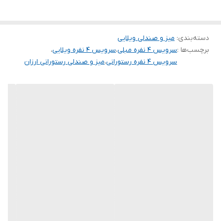
باغ و ویلا ✅️
هتل ها ✅️
تالار ها ✅️
دسته‌بندی
:
میز و صندلی ویلایی
برچسب‌ها :
سرویس ۴ نفره مبلی
،
سرویس ۴ نفره ویلایی
،
رنگبندی متنوع ✅️
سرویس ۴ نفره رستورانی
،
میز و صندلی رستورانی ارزان