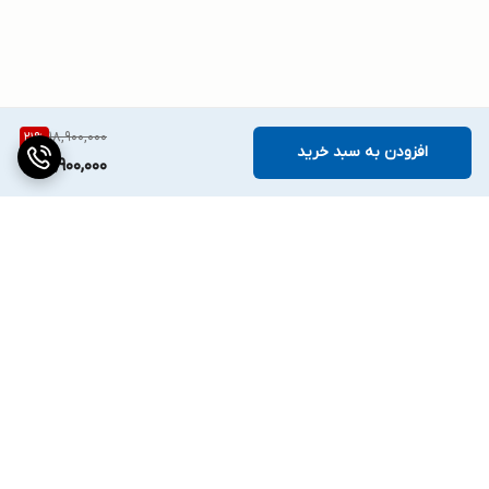
18,900,000
21
%
افزودن به سبد خرید
14,900,000
برگشت به بالا