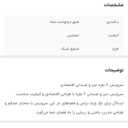
مشخصات
رنگبندی
طبق درخواست شما
کیفیت
تضمینی
طرح
متنوع شیک
مناسب برای
رستوران کافی شاپ باغ تالار و....
توضیحات
سرویس ۶ نفره میز و صندلی اقتصادی
سرویس میز و صندلی ۶ نفره با طراحی اقتصادی و کیفیت مناسب،
ایده‌آل برای باغ، ویلا، تراس و فضاهای باز. این سرویس با ساختار محکم و
طراحی مدرن، راحتی و زیبایی را به فضای شما می‌آورد.
✅ ظرفیت ۶ نفر (۱ میز + ۵ صندلی)