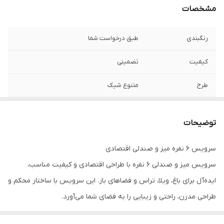
مشخصات
رنگبندی
طبق درخواست شما
کیفیت
تضمینی
طرح
متنوع شیک
مناسب برای
رستوران کافی شاپ باغ تالار و....
توضیحات
سرویس ۶ نفره میز و صندلی اقتصادی
سرویس میز و صندلی ۶ نفره با طراحی اقتصادی و کیفیت مناسب،
ایده‌آل برای باغ، ویلا، تراس و فضاهای باز. این سرویس با ساختار محکم و
طراحی مدرن، راحتی و زیبایی را به فضای شما می‌آورد.
✅ ظرفیت ۶ نفر (۱ میز + ۵ صندلی)