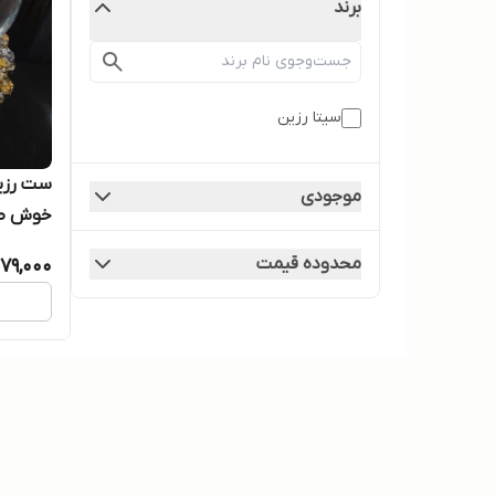
برند
سیتا رزین
ست رزینی
موجودی
خوش ط
محدوده قیمت
79,000