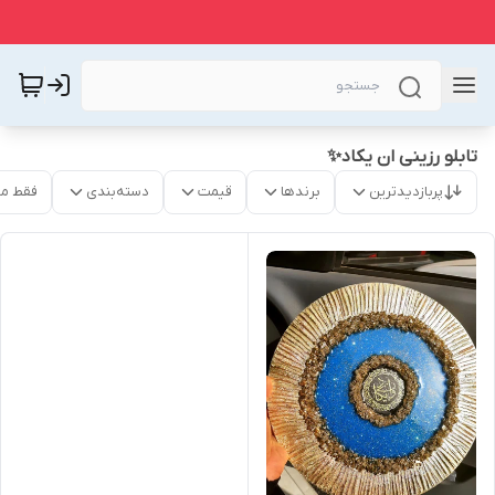
تابلو رزینی ان یکاد✨️
پربازدیدترین
برندها
قیمت
دسته‌بندی
فقط م