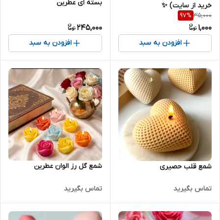
بسته ای عطرین
خرید از سایت) ✨️
35,000
97
%
245,000
1,000
افزودن به سبد
افزودن به سبد
شمع گل رز الوان عطرین
شمع قلب حصیری
تماس بگیرید
تماس بگیرید