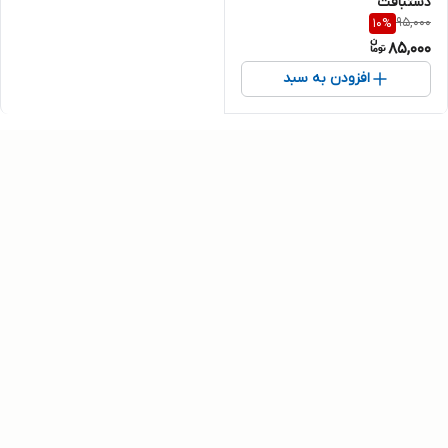
دستبافت
95,000
10
%
85,000
افزودن به سبد