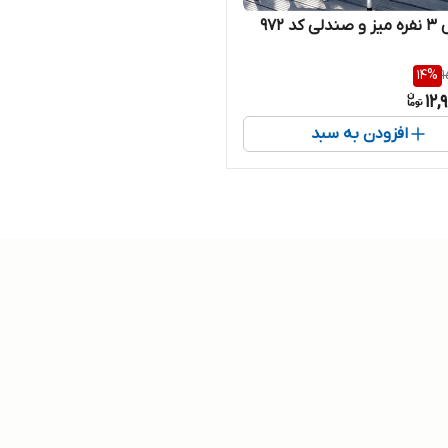
د ۹۷۲
14
%
1
12,
افزودن به سبد