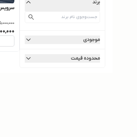
برند
سرویس ۳ نفره میز و صندلی ک
5,000,000
900,000
موجودی
محدوده قیمت