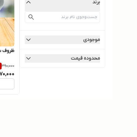
برند
موجودی
ظروف س
محدوده قیمت
%
390,000
70,000