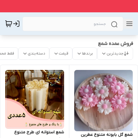
فروش عمده شمع
جدیدترین
برندها
قیمت
دسته‌بندی
فقط محص
شمع استوانه ای طرح متنوع
شمع گل بابونه متنوع عطرین