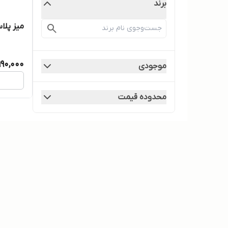
برند
میز پلا
990,000
موجودی
محدوده قیمت