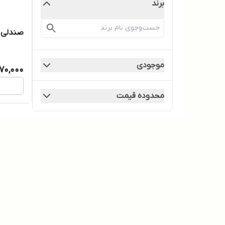
برند
صندلی پ
موجودی
370,000
محدوده قیمت