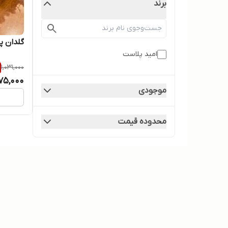
برند
گلدان پلاست
امید پلاست
1,031,000
75,000
موجودی
محدوده قیمت