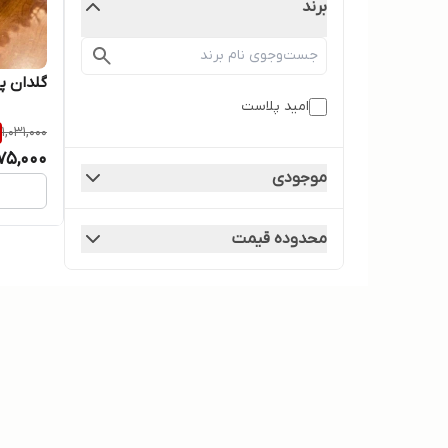
برند
گلدان پلاست
امید پلاست
1,031,000
75,000
موجودی
محدوده قیمت