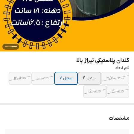
گلدان پلاستیکی تیراژ بالا
نام ابعاد
سطل ۳/۵
سطل ۴
سطل ۷
سطل۱۰
سطل۱۲
سطل۱۴
سطل۱۶
مشخصات