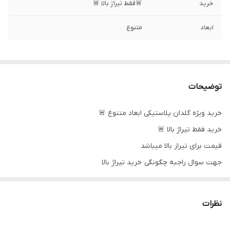
خرید
🚨فقط تیراژ بالا 🚨
ابعاد
متنوع
توضیحات
خرید ویژه گلدان پلاستیکی ابعاد متنوع 🚨
خرید فقط تیراژ بالا 🚨
قیمت برای تیراز بالا میباشد
جهت سوال راجبه چگونگی خرید تیراژ بالا
تماس بگیرید یا پیام بدهید
✅️09918962098 ✅️
نظرات
✅️و در پیامک اعلام کنید از سایت پیام ارسال میفرمایید 🚨