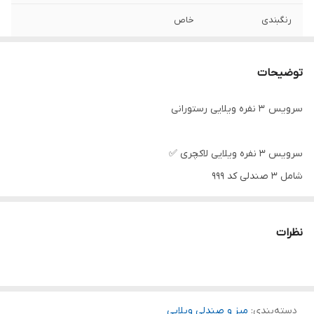
رنگبندی
خاص
مناسب
ویلا ، رستوران، هتل ،باغ
توضیحات
سرویس ۳ نفره ویلایی رستورانی
سرویس ۳ نفره ویلایی لاکچری ✅️
شامل ۳ صندلی کد ۹۹۹
یک میز مربع کد ۳۳۳
نظرات
این کار دارای رنگبندی متنوع میباشد که بعد ار ثبت سفارش جهت
هماهنگی رنگ مورد نظر با شما ارتباط خواهبم گرفت ✅️
ارسال به سراسر نقاط ایران 🚨
دسته‌بندی
:
میز و صندلی ویلایی
ارسال رایگان از طریق باربری برای بالای ۳ سرویس 🚨