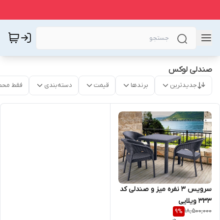
صندلی لوکس
جدیدترین
برندها
قیمت
دسته‌بندی
فقط محص
سرویس ۳ نفره میز و صندلی کد
۳۳۳ ویلایی
18,500,000
9
%