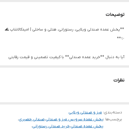
توضیحات
**پخش عمده صندلی ویلایی، رستورانی، هتلی و ساحلی | امیدکالاشاپ 🌊
✨**
آیا به دنبال **خرید عمده صندلی** با کیفیت تضمینی و قیمت رقابتی
هستید؟ 🤔 **امیدکالاشاپ** دروازه ورود شما به دنیای جدیدی از
مبلمان فضای باز است! ما بهترین **صندلی‌های ویلایی، رستورانی، هتلی
نظرات
و ساحلی** را با تنوع بی‌نظیر و دوام بالا، به دست شما می‌رسانیم. 🚚💨
؟**
دسته‌بندی
:
میز و صندلی ویلایی
✅ **کیفیت تضمینی:** ساختار محکم، متریال درجه یک و مقاوم در برابر
برچسب‌ها :
پخش عمده سرویس میز و صندلی
،
صندلی حصیری
،
شرایط جوی مختلف (خورشید، رطوبت، باران). ☀️🌧️
پخش عمده صندلی
،
خرید صندلی رستورانی
،