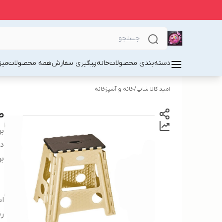
دسته‌بندی محصولات
خانه
پیگیری سفارش
همه محصولات
میز
امید کالا شاپ
/
خانه و آشپزخانه
صن
بر
دس
بر
اب
رن