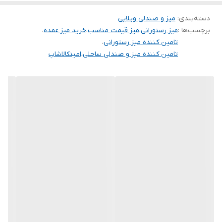
* 🛡️ **مقاومت بالا:** در برابر ضربه، رطوبت و تغییرات دمایی کاملاً
مقاومن.
دسته‌بندی
:
میز و صندلی ویلایی
برچسب‌ها :
میز رستورانی
،
میز قیمت مناسب
،
خرید میز عمده
،
* 💰 **قیمت مناسب:** نسبت به میزهای چوبی یا فلزی، هزینه کمتری
تامین کننده میز رستورانی
،
دارن.
تامین کننده میز و صندلی ساحلی
،
امیدکالاشاپ
* 🚚 **نصب آسان:** اکثر مدل‌ها تاشو هستن و جابجایی‌شون خیلی
راحته.
* 🎨 **تنوع رنگ:** از رنگ‌های کلاسیک تا مدل‌های مدرن و رنگارنگ.
**انواع میزهای پلاستیکی موجود
1. **میز پلاستیکی اداری:** عالی برای دفاتر کار، همایش‌ها و فضاهای
کاری موقت. 🏢
2. **میز پلاستیکی تاشو:** ایده‌آل برای فضاهای کوچک، مهمانی‌ها و
انبارها. 📦
3. **میز پلاستیکی ناهارخوری:** سبک، تمیز و مناسب برای خانواده‌های