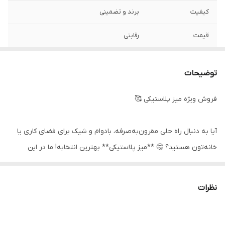
کیفیت
برند و تضمینی
قیمت
رقابتی
مناسب برای
رستوران ها کافی شاپ ها هتل ها
توضیحات
رنگبندی
متنوع
فروش ویژه میز پلاستیکی 🥰
آیا به دنبال راه حلی مقرون‌به‌صرفه، بادوام و شیک برای فضای کاری یا
خانه‌تون هستید؟ 🤔 **میز پلاستیکی** بهترین انتخابه! ما در این
بخش، مجموعه‌ای بی‌نظیر از میزهای پلاستیکی رو براتون گردآوری کردیم
که هم ظاهر جذابی دارن و هم عمر طولانی.
نظرات
✨ **چرا میز پلاستیکی بخریم؟**